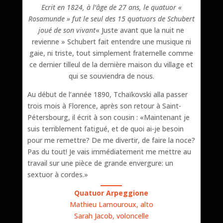
Ecrit en 1824, à l’âge de 27 ans, le quatuor «
Rosamunde » fut le seul des 15 quatuors de Schubert
joué de son vivant
« Juste avant que la nuit ne
revienne » Schubert fait entendre une musique ni
gaie, ni triste, tout simplement fraternelle comme
ce dernier tilleul de la dernière maison du village et
qui se souviendra de nous.
Au début de l’année 1890, Tchaïkovski alla passer
trois mois à Florence, après son retour à Saint-
Pétersbourg, il écrit à son cousin : «Maintenant je
suis terriblement fatigué, et de quoi ai-je besoin
pour me remettre? De me divertir, de faire la noce?
Pas du tout! Je vais immédiatement me mettre au
travail sur une pièce de grande envergure: un
sextuor à cordes.»
Quatuor Arpeggione
Mathieu Lamouroux, alto
Sarah Jacob, voloncelle