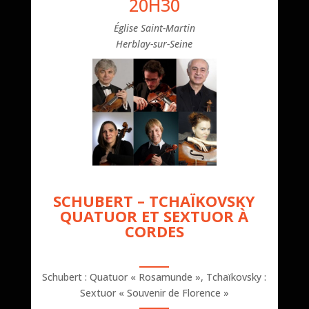
20H30
Église Saint-Martin
Herblay-sur-Seine
SCHUBERT – TCHAÏKOVSKY
QUATUOR ET SEXTUOR À
CORDES
Schubert : Quatuor « Rosamunde », Tchaïkovsky :
Sextuor « Souvenir de Florence »