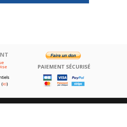
ENT
ue
PAIEMENT SÉCURISÉ
Oise
ntiels
 (
ici
)