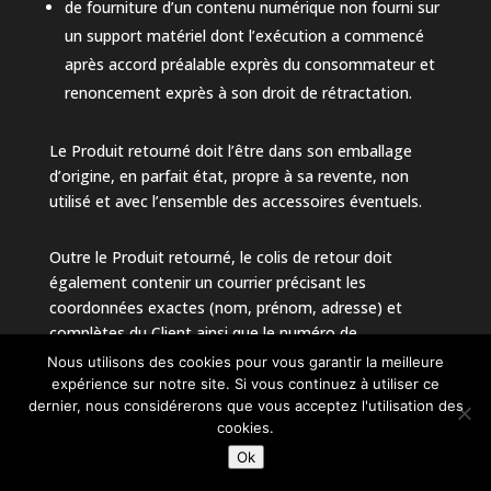
de fourniture d’un contenu numérique non fourni sur
un support matériel dont l’exécution a commencé
après accord préalable exprès du consommateur et
renoncement exprès à son droit de rétractation.
Le Produit retourné doit l’être dans son emballage
d’origine, en parfait état, propre à sa revente, non
utilisé et avec l’ensemble des accessoires éventuels.
Outre le Produit retourné, le colis de retour doit
également contenir un courrier précisant les
coordonnées exactes (nom, prénom, adresse) et
complètes du Client ainsi que le numéro de
commande, et la facture originale d’achat.
Nous utilisons des cookies pour vous garantir la meilleure
expérience sur notre site. Si vous continuez à utiliser ce
dernier, nous considérerons que vous acceptez l'utilisation des
L’Exploitant remboursera au Client le montant du
cookies.
Produit dans un délai de quatorze (14) jours à
Ok
compter de la réception du Produit et de l’ensemble
des éléments permettant de mettre en œuvre le