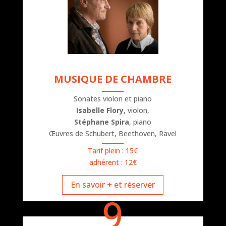
MUSIQUE DE CHAMBRE
Sonates violon et piano
Isabelle Flory
, violon,
Stéphane Spira
, piano
Œuvres de Schubert, Beethoven, Ravel
Tarif plein : 15€
adhérent : 12€
En savoir + et réserver
9