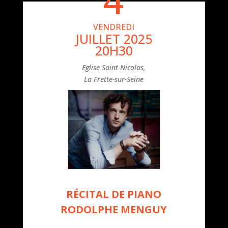
VENDREDI
JUILLET 2025
20H30
Eglise Saint-Nicolas,
La Frette-sur-Seine
R
É
CITAL DE PIANO
RODOLPHE MENGUY