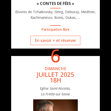
« CONTES DE FÉES »
Œuvres de Tchaikovsky, Grieg, Debussy, Medtner,
Rachmaninov, Bonis, Dukas, …
Participation libre
En savoir + et réserver
6
DIMANCHE
JUILLET 2025
18H
Eglise Saint-Nicolas,
La Frette-sur-Seine