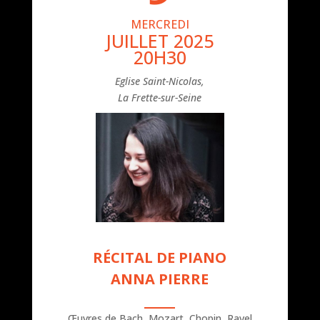
MERCREDI
JUILLET 2025
20H30
Eglise Saint-Nicolas,
La Frette-sur-Seine
R
É
CITAL DE PIANO
ANNA PIERRE
Œuvres de Bach, Mozart, Chopin, Ravel