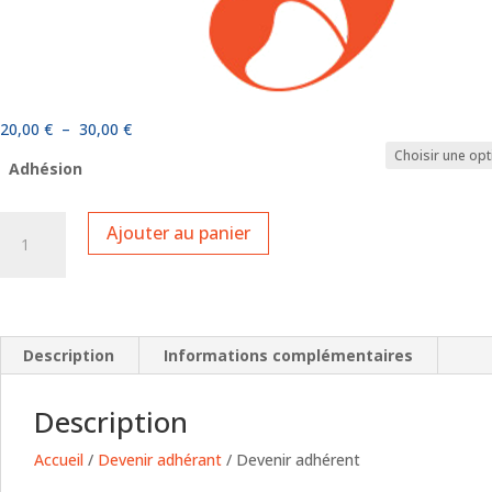
Plage
20,00
€
–
30,00
€
de
Adhésion
prix :
20,00 €
quantité
à
Ajouter au panier
de
30,00 €
Devenir
adhérent
Description
Informations complémentaires
Description
Accueil
/
Devenir adhérant
/ Devenir adhérent