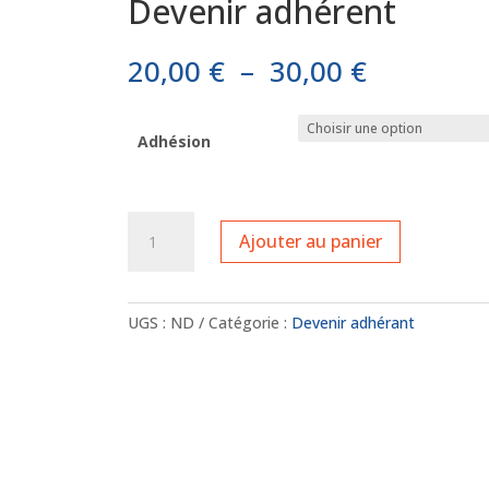
Devenir adhérent
Plage
20,00
€
–
30,00
€
de
prix :
20,00 €
Adhésion
à
30,00 €
quantité
Ajouter au panier
de
Devenir
adhérent
UGS :
ND
Catégorie :
Devenir adhérant