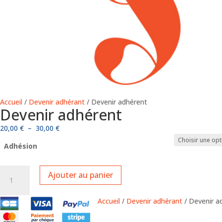
Accueil
/
Devenir adhérant
/ Devenir adhérent
Devenir adhérent
Plage
20,00
€
–
30,00
€
de
Adhésion
prix :
20,00 €
quantité
à
Ajouter au panier
de
30,00 €
Devenir
Accueil
/
Devenir adhérant
/ Devenir a
adhérent