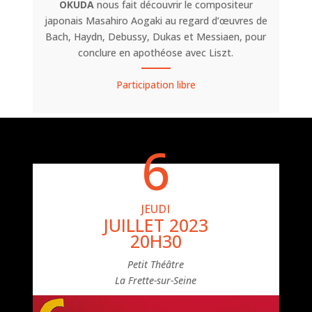
OKUDA
nous fait découvrir le compositeur
japonais Masahiro Aogaki au regard d’œuvres de
Bach, Haydn, Debussy, Dukas et Messiaen, pour
conclure en apothéose avec Liszt.
Participation libre
6
JEUDI
JUILLET 2023
20H30
Petit Théâtre
La Frette-sur-Seine