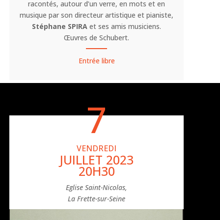
racontés, autour d’un verre, en mots et en
musique par son directeur artistique et pianiste,
Stéphane SPIRA
et ses amis musiciens.
Œuvres de Schubert.
Entrée libre
7
VENDREDI
JUILLET 2023
20H30
Eglise Saint-Nicolas,
La Frette-sur-Seine