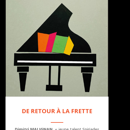
DE RETOUR À LA FRETTE
Dimitri MALIGNAN
, « jeune talent Spiriades