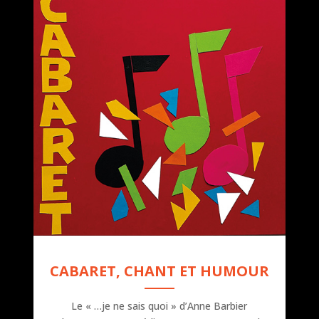
CABARET, CHANT ET HUMOUR
Le « …je ne sais quoi » d’Anne Barbier