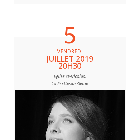
5
VENDREDI
JUILLET 2019
20H30
Eglise st-Nicolas,
La Frette-sur-Seine