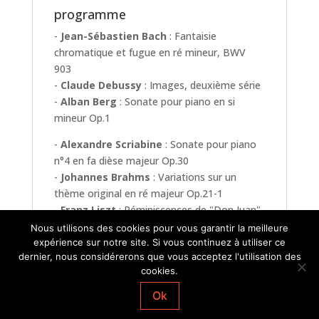
programme
-
Jean-Sébastien Bach
: Fantaisie
chromatique et fugue en ré mineur, BWV
903
-
Claude Debussy
: Images, deuxième série
-
Alban
Berg
: Sonate pour piano en si
mineur Op.1
-
Alexandre Scriabine
: Sonate pour piano
n°4 en fa dièse majeur Op.30
-
Johannes Brahms
: Variations sur un
thème original en ré majeur Op.21-1
-
Franz
Liszt
: Réminiscences de "Don Juan"
S.418 R.228
Nous utilisons des cookies pour vous garantir la meilleure
expérience sur notre site. Si vous continuez à utiliser ce
dernier, nous considérerons que vous acceptez l'utilisation des
cookies.
Ok