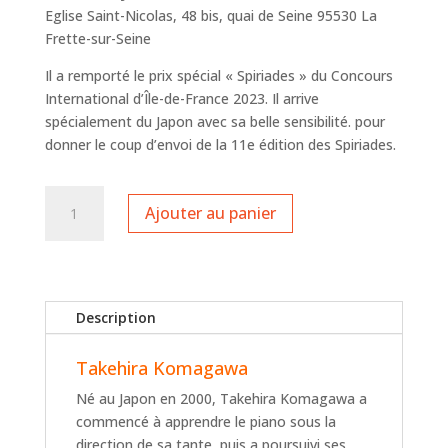
Eglise Saint-Nicolas, 48 bis, quai de Seine 95530 La
Frette-sur-Seine
Il a remporté le prix spécial « Spiriades » du Concours
International d’Île-de-France 2023. Il arrive
spécialement du Japon avec sa belle sensibilité. pour
donner le coup d’envoi de la 11e édition des Spiriades.
quantité
Ajouter au panier
de
Takehira
Komagawa
Description
Takehira Komagawa
Né au Japon en 2000, Takehira Komagawa a
commencé à apprendre le piano sous la
direction de sa tante, puis a poursuivi ses