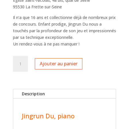
Eglise Saint-Nicolas, 48 bis, quai de Seine
95530 La Frette-sur-Seine
Il n’a que 16 ans et collectionne déjà de nombreux prix
de concours. Enfant prodige, Jingrun Du nous a
touchés par la profondeur de son jeu et impressionnés
par sa technique exceptionnelle.
Un rendez-vous à ne pas manquer !
quantité
Ajouter au panier
de
Jingrun
Du
Description
Jingrun Du, piano