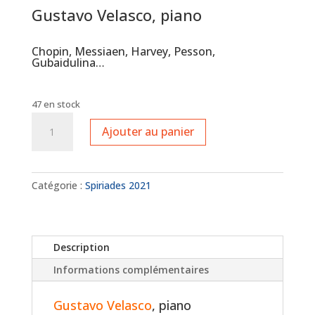
Gustavo Velasco, piano
Chopin, Messiaen, Harvey, Pesson,
Gubaidulina…
47 en stock
quantité
Ajouter au panier
de
Jeunes
Talents
-
Catégorie :
Spiriades 2021
Gustavo
Velasco
Description
Informations complémentaires
Gustavo Velasco
, piano