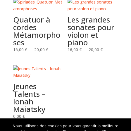
Quatuor à
Les grandes
cordes
sonates pour
Métamorpho
violon et
ses
piano
Plage
Plage
16,00
€
–
20,00
€
16,00
€
–
20,00
€
de
de
prix :
prix :
16,00 €
16,00 €
à
à
20,00 €
20,00 €
Jeunes
Talents –
Ionah
Maiatsky
0,00
€
Nous utilisons des cookies pour vous garantir la meilleure