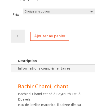
Prix
quantité
Ajouter au panier
de
Chante
avec
Bachir
Description
Informations complémentaires
Bachir Chami, chant
Bachir el Chami est né à Beyrouth Est, à
Dbayeh.
Issu de l’Eglise maronite, il baigne dès sa