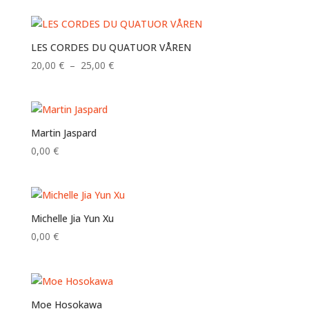
prix :
18,00 €
à
LES CORDES DU QUATUOR VÅREN
22,00 €
Plage
20,00
€
–
25,00
€
de
prix :
20,00 €
à
Martin Jaspard
25,00 €
0,00
€
Michelle Jia Yun Xu
0,00
€
Moe Hosokawa