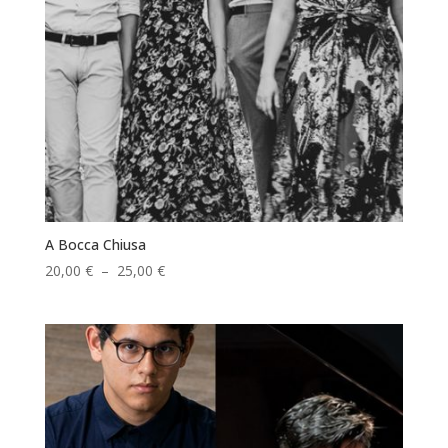
A Bocca Chiusa
Plage
20,00
€
–
25,00
€
de
prix :
20,00 €
à
25,00 €